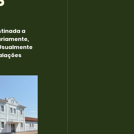
o
tinada a 
riamente, 
Usualmente 
alações 