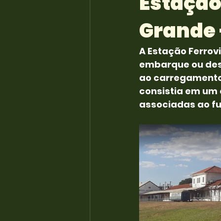
Estação
Grande 
A Estação Ferrov
embarque ou des
ao carregamento
consistia em um 
associadas ao fu