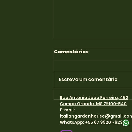
Casa do Artesão
Comentários
Situada em um prédio
histórico e centenário que
marca o crescimento da
Escreva um comentário
nossa Capital, a Casa do
Artesão de Campo Grande é
um espaço...
Rua Antônio João Ferreira, 462
Campo Grande, MS 79100-540
E-mail
:
italiangardenhouse@gmail.co
WhatsApp: +55 67 99201-6238