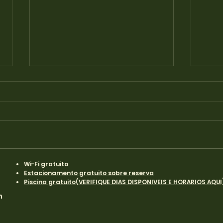
Bioparque Pantanal
Mir
Aer
Aquário do Pantanal,
ter
também chamado de
Exce
Bioparque Pantanal é um
refe
aquário localizado em
um p
Campo Grande, Mato
agra
Grosso do Sul, inaugurado
Wi-Fi gratuito
banc
Estacionamento gratuito sobre reserva
em 28...
mira
Piscina gratuito(VERIFIQUE DIAS DISPONIVEIS E HORARIOS AQUI
m